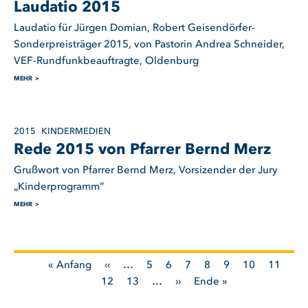
Laudatio 2015
Laudatio für Jürgen Domian, Robert Geisendörfer-
Sonderpreisträger 2015, von Pastorin Andrea Schneider,
VEF-Rundfunkbeauftragte, Oldenburg
MEHR
2015
KINDERMEDIEN
Rede 2015 von Pfarrer Bernd Merz
Grußwort von Pfarrer Bernd Merz, Vorsizender der Jury
„Kinderprogramm”
MEHR
Erste
« Anfang
Vorherige
‹‹
…
Seite
5
Seite
6
Seite
7
Seite
8
Seite
9
Seite
10
Seite
11
Seitennummerierung
Seite
Seite
12
Seite
Seite
13
…
Nächste
››
Letzte
Ende »
Seite
Seite