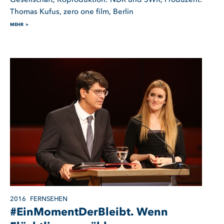
Gesellschaft, Koproduktion: NDR und SWR, Produzent:
Thomas Kufus, zero one film, Berlin
MEHR
2016
FERNSEHEN
#EinMomentDerBleibt. Wenn