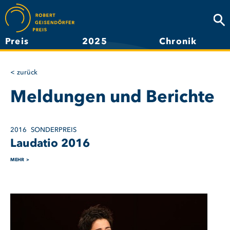
Direkt
zum
Suc
Inhalt
Preis
2025
Chronik
Hauptnavigation
zurück
Meldungen und Berichte
2016
SONDERPREIS
Laudatio 2016
MEHR