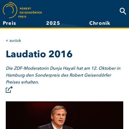
Direkt
zum
Suc
Inhalt
Preis
2025
Chronik
Hauptnavigation
zurück
Laudatio 2016
Die ZDF-Moderatorin Dunja Hayali hat am 12. Oktober in
Hamburg den Sonderpreis des Robert Geisendörfer
Preises erhalten.