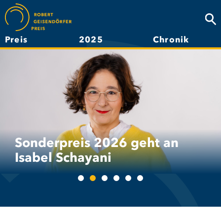
Direkt
zum
Suc
Inhalt
Preis
2025
Chronik
Hauptnavigation
Sonderpreis 2026 geht an
Isabel Schayani