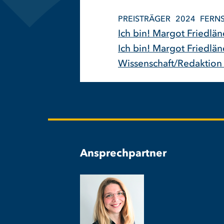
PREISTRÄGER
2024
FERN
Ich bin! Margot Friedlä
Ich bin! Margot Friedlä
Wissenschaft/Redaktion 
Ansprechpartner