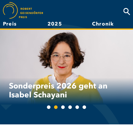
Direkt
zum
Suc
Inhalt
Preis
2025
Chronik
Hauptnavigation
Sonderpreis 2026 geht an
Isabel Schayani