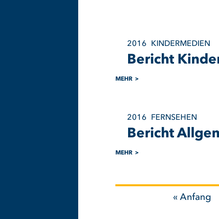
2016
KINDERMEDIEN
Bericht Kind
MEHR
2016
FERNSEHEN
Bericht Allg
MEHR
Erste
« Anfang
Seitennummerierung
Seite