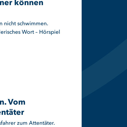
aner können
en nicht schwimmen.
erisches Wort – Hörspiel
an. Vom
entäter
fahrer zum Attentäter.