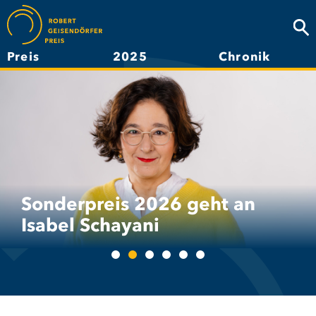
Direkt
zum
Suc
Inhalt
Preis
2025
Chronik
Hauptnavigation
Sonderpreis 2026 geht an
Isabel Schayani