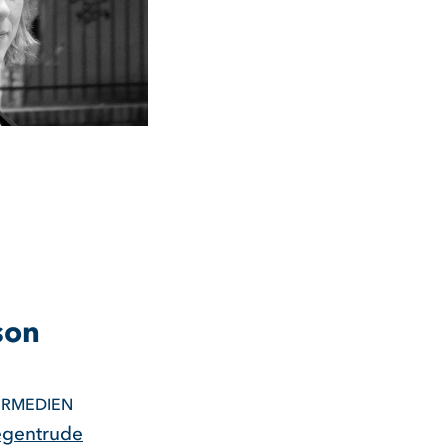
son
ERMEDIEN
egentrude