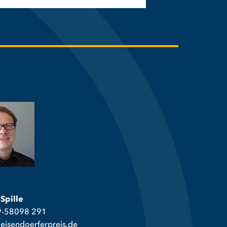
 Spille
69-58098 291
geisendoerferpreis.de