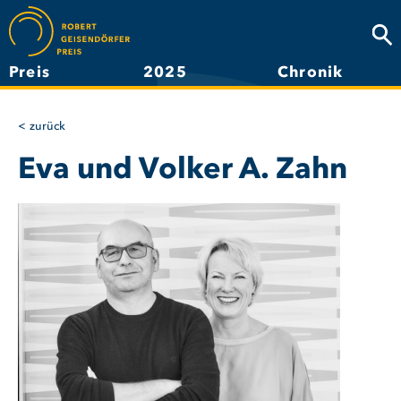
Direkt
zum
Suc
Inhalt
Preis
2025
Chronik
Hauptnavigation
zurück
Eva und Volker A. Zahn