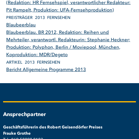
(Redaktion: HR Fernsehspiel, verantwortlicher Redakteur:
Pit Rampelt, Produktion: UFA-Fernsehproduktion)
PREISTRÄGER
2013
FERNSEHEN
Blaubeerblau
Blaubeerblau. BR 2012, Redaktion: Reihen und
Mehrteiler, verantwortl. Redakteurin: Stephanie Heckner;
Produktion: Polyphon, Berlin / Moviepool, München,
Koproduktion: MDR/Degeto
ARTIKEL
2013
FERNSEHEN
Bericht Allgemeine Programme 2013
Ansprechpartner
Geschäftsführerin des Robert Geisendörfer Preises
Frauke Grothe