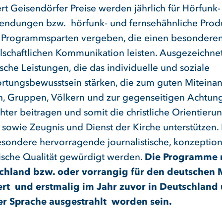
rt Geisendörfer Preise werden jährlich für Hörfunk
endungen bzw. hörfunk- und fernsehähnliche Prod
n Programmsparten vergeben, die einen besonderen
llschaftlichen Kommunikation leisten. Ausgezeichn
ische Leistungen, die das individuelle und soziale
rtungsbewusstsein stärken, die zum guten Miteina
n, Gruppen, Völkern und zur gegenseitigen Achtun
hter beitragen und somit die christliche Orientieru
n sowie Zeugnis und Dienst der Kirche unterstützen.
besondere hervorragende journalistische, konzeptio
rische Qualität gewürdigt werden.
Die Programme
schland bzw. oder vorrangig für den deutschen 
rt und erstmalig im Jahr zuvor in Deutschland
er Sprache ausgestrahlt worden sein.