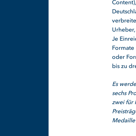
Content),
Deutschl
verbreit
Urheber,
Je Einre
Formate 
oder For
bis zu d
Es werde
sechs Pr
zwei für
Preisträ
Medaille“