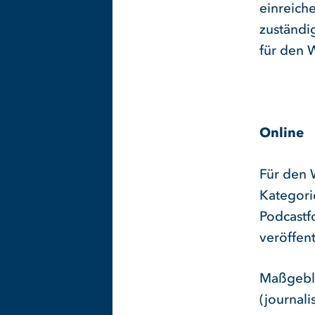
einreich
zuständi
für den 
Online
Für den 
Kategori
Podcastf
veröffen
Maßgeblic
(journali