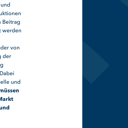
- und
uktionen
 Beitrag
et werden
nder von
g der
ng
 Dabei
nelle und
 müssen
Markt
 und