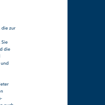
 die zur
 Sie
d die
l
 und
ieter
en
h-