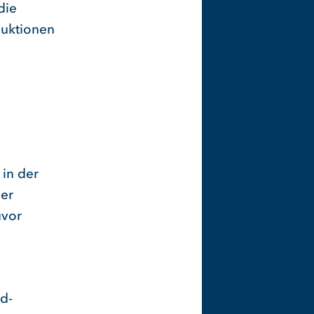
die
duktionen
in der
der
uvor
ed-