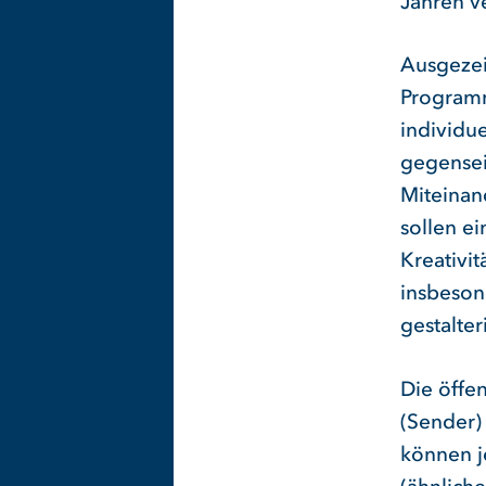
Jahren v
Ausgezei
Programm
individu
gegensei
Miteinan
sollen e
Kreativit
insbeson
gestalte
Die öffe
(Sender)
können j