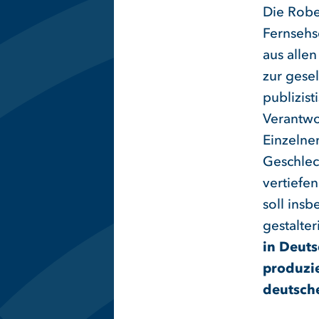
Die Robe
Fernsehs
aus alle
zur gese
publizist
Verantwo
Einzelne
Geschlec
vertiefe
soll ins
gestalte
in Deut
produzie
deutsch