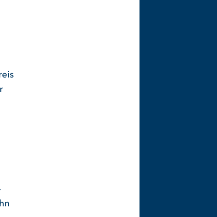
reis
r
-
ehn