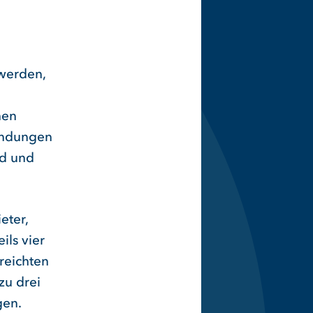
 werden,
hen
sendungen
nd und
eter,
ils vier
reichten
zu drei
gen.