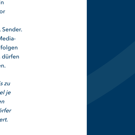
in
or
 Sender.
Media-
lfolgen
, dürfen
en.
s zu
l je
en
örfer
ert.