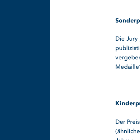
Sonderpr
Die Jury
publizis
vergeben
Medaille“
Kinderp
Der Preis
(ähnlich