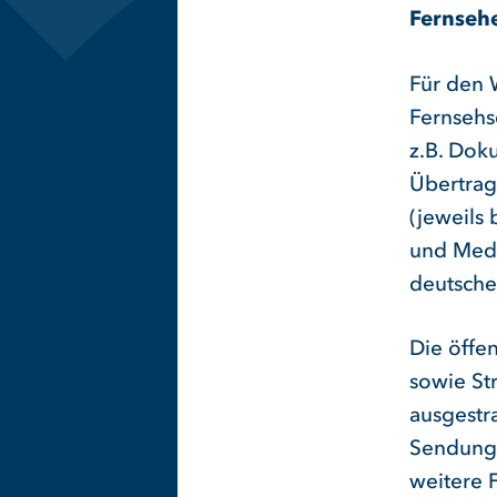
Fernseh
Für den 
Fernsehs
z.B. Dok
Übertrag
(jeweils
und Medi
deutsche
Die öffe
sowie St
ausgestr
Sendunge
weitere 