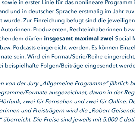
 sowie in erster Linie für das nonlineare Programm 
and und in deutscher Sprache erstmalig im Jahr zuv
et wurde. Zur Einreichung befugt sind die jeweiligen
 Autorinnen, Produzenten, Rechteinhaberinnen bzw.
ichendem dürfen
insgesamt maximal zwei
Social 
bzw. Podcasts eingereicht werden. Es können Einze
mate sein. Wird ein Format/Serie/Reihe eingereicht
rei beispielhafte Folgen/Beiträge eingesendet werd
n von der Jury „Allgemeine Programme“ jährlich bi
ogramme/Formate ausgezeichnet, davon in der Rege
 Hörfunk, zwei für Fernsehen und zwei für Online. D
gerinnen und Preisträgern wird die „Robert Geisend
 überreicht. Die Preise sind jeweils mit 5.000 € doti