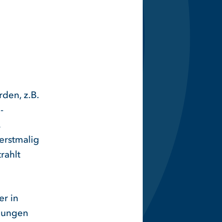
den, z.B.
-
,
erstmalig
rahlt
er in
ndungen