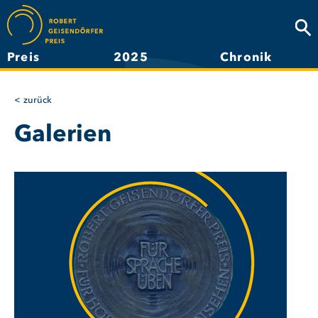
Direkt
zum
Suc
Inhalt
Preis
2025
Chronik
Hauptnavigation
zurück
Galerien