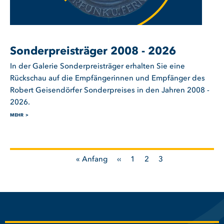
Sonderpreisträger 2008 - 2026
In der Galerie Sonderpreisträger erhalten Sie eine
Rückschau auf die Empfängerinnen und Empfänger des
Robert Geisendörfer Sonderpreises in den Jahren 2008 -
2026.
MEHR
Erste
« Anfang
Vorherige
‹‹
Seite
1
Seite
2
Seite
3
Seitennummerierung
Seite
Seite