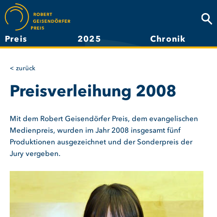
Direkt
zum
Suc
Inhalt
Preis
2025
Chronik
Hauptnavigation
zurück
Preisverleihung 2008
Mit dem Robert Geisendörfer Preis, dem evangelischen
Medienpreis, wurden im Jahr 2008 insgesamt fünf
Produktionen ausgezeichnet und der Sonderpreis der
Jury vergeben.