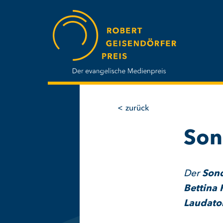
Direkt
zum
Inhalt
zurück
Son
Der
Sond
Bettina 
Laudator