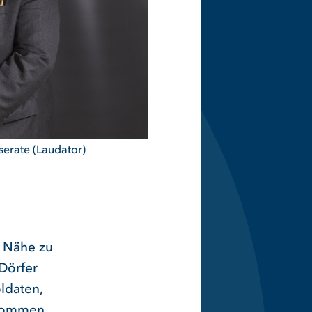
serate (Laudator)
e Nähe zu
Dörfer
ldaten,
enommen