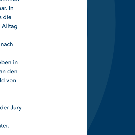
ar. In
s die
 Alltag
 nach
eben in
 an den
ild von
 der Jury
ter.