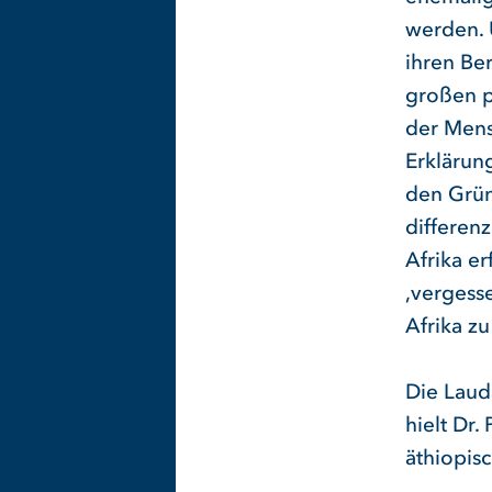
werden. 
ihren Be
großen p
der Mens
Erklärun
den Grün
differenz
Afrika e
,vergesse
Afrika zu
Die Laud
hielt Dr.
äthiopis