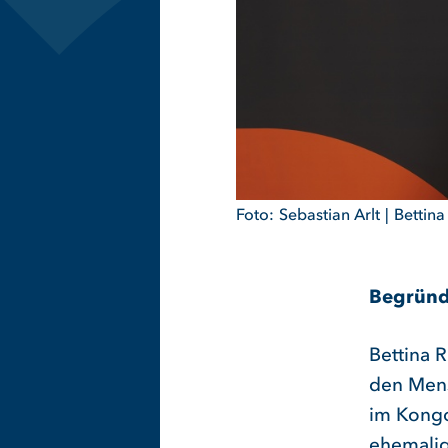
Sebastian Arlt
Bettina
Begründ
Bettina 
den Mens
im Kongo
ehemalig