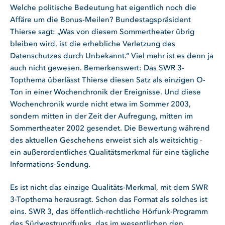
Welche politische Bedeutung hat eigentlich noch die
Affäre um die Bonus-Meilen? Bundestagspräsident
Thierse sagt: „Was von diesem Sommertheater übrig
bleiben wird, ist die erhebliche Verletzung des
Datenschutzes durch Unbekannt.“ Viel mehr ist es denn ja
auch nicht gewesen. Bemerkenswert: Das SWR 3-
Topthema überlässt Thierse diesen Satz als einzigen O-
Ton in einer Wochenchronik der Ereignisse. Und diese
Wochenchronik wurde nicht etwa im Sommer 2003,
sondern mitten in der Zeit der Aufregung, mitten im
Sommertheater 2002 gesendet. Die Bewertung während
des aktuellen Geschehens erweist sich als weitsichtig -
ein außerordentliches Qualitätsmerkmal für eine tägliche
Informations-Sendung.
Es ist nicht das einzige Qualitäts-Merkmal, mit dem SWR
3-Topthema herausragt. Schon das Format als solches ist
eins. SWR 3, das öffentlich-rechtliche Hörfunk-Programm
des Südwestrundfunks, das im wesentlichen den