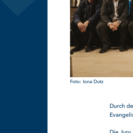
Iona Dutz
Durch de
Evangeli
Die Jury