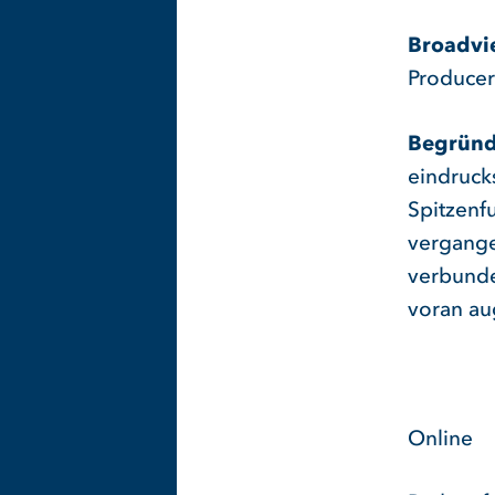
Broadvi
Producer
Begründ
eindruck
Spitzenf
vergange
verbunde
voran au
Online