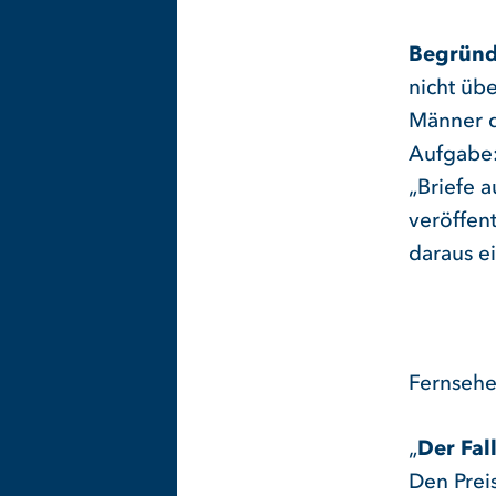
Begründ
nicht üb
Männer d
Aufgabe:
„Briefe 
veröffen
daraus e
Fernseh
„
Der Fal
Den Preis