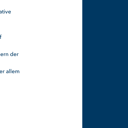
ative
f
lern der
er allem