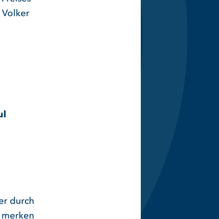
. Volker
ul
er durch
d merken