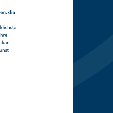
en, die
lichste
Ihre
olian
unst