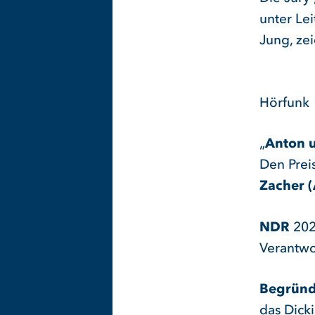
unter Lei
Jung, ze
Hörfunk
„
Anton 
Den Prei
Zacher (
NDR
2021
Verantwo
Begründ
das Dick