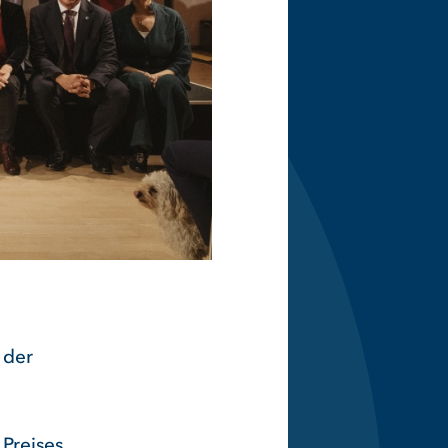
 der
Preises