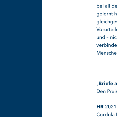
bei all d
gelernt 
gleichge
Vorurtei
und – nic
verbinde
Mensche
„
Briefe 
Den Preis
HR
2021,
Cordula 