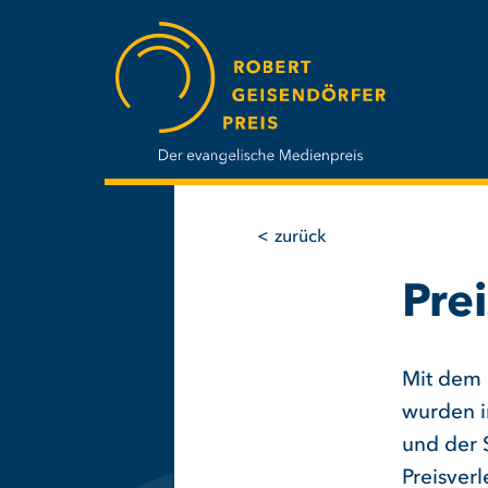
Direkt
zum
Inhalt
zurück
Pre
Mit dem 
wurden i
und der 
Preisver