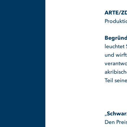
ARTE/Z
Produkti
Begründ
leuchtet 
und wirf
verantwor
akribisc
Teil sei
„
Schwar
Den Prei