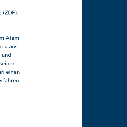
 (ZDF).
gem Atem
 neu aus
e und
seiner
ri einen
erfahren.