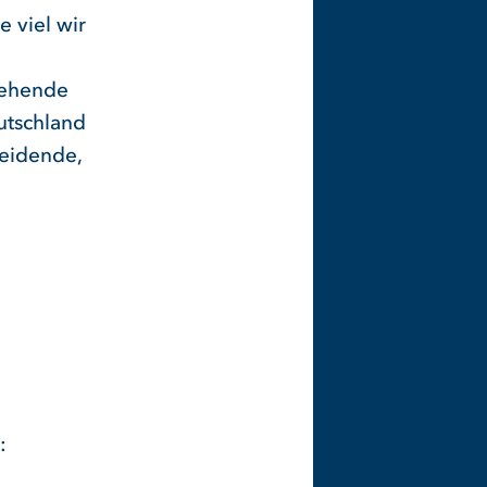
e viel wir
stehende
utschland
heidende,
: