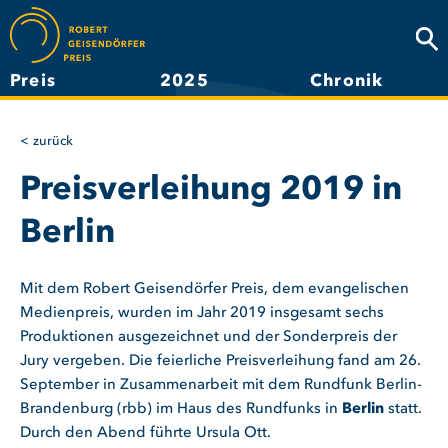
Direkt
zum
Suc
Inhalt
Preis
2025
Chronik
Hauptnavigation
zurück
Preisverleihung 2019 in
Berlin
Mit dem Robert Geisendörfer Preis, dem evangelischen
Medienpreis, wurden im Jahr 2019 insgesamt sechs
Produktionen ausgezeichnet und der Sonderpreis der
Jury vergeben. Die feierliche Preisverleihung fand am 26.
September in Zusammenarbeit mit dem Rundfunk Berlin-
Brandenburg (rbb)
im Haus des Rundfunks in
Berlin
statt.
Durch den Abend führte Ursula Ott.