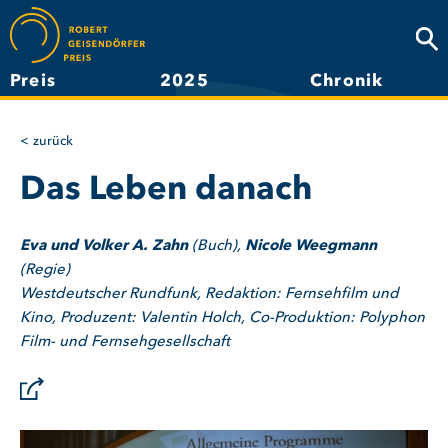
Direkt
zum
Suc
Inhalt
Preis
2025
Chronik
Hauptnavigation
zurück
Das Leben danach
Eva und Volker A. Zahn
(Buch),
Nicole Weegmann
(Regie)
Westdeutscher Rundfunk, Redaktion: Fernsehfilm und
Kino, Produzent: Valentin Holch, Co-Produktion: Polyphon
Film- und Fernsehgesellschaft