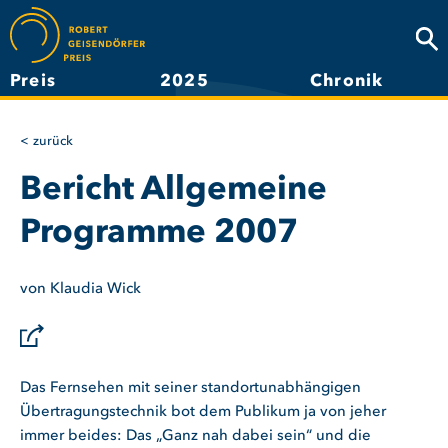
Direkt
zum
Suc
Inhalt
Preis
2025
Chronik
Hauptnavigation
zurück
Bericht Allgemeine
Programme 2007
von Klaudia Wick
Das Fernsehen mit seiner standortunabhängigen
Übertragungstechnik bot dem Publikum ja von jeher
immer beides: Das „Ganz nah dabei sein“ und die