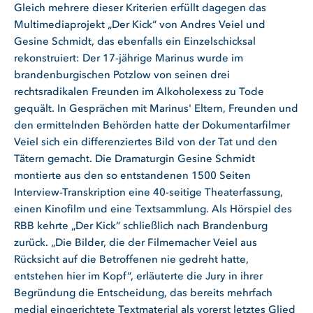
Gleich mehrere dieser Kriterien erfüllt dagegen das
Multimediaprojekt „Der Kick“ von Andres Veiel und
Gesine Schmidt, das ebenfalls ein Einzelschicksal
rekonstruiert: Der 17-jährige Marinus wurde im
brandenburgischen Potzlow von seinen drei
rechtsradikalen Freunden im Alkoholexess zu Tode
gequält. In Gesprächen mit Marinus' Eltern, Freunden und
den ermittelnden Behörden hatte der Dokumentarfilmer
Veiel sich ein differenziertes Bild von der Tat und den
Tätern gemacht. Die Dramaturgin Gesine Schmidt
montierte aus den so entstandenen 1500 Seiten
Interview-Transkription eine 40-seitige Theaterfassung,
einen Kinofilm und eine Textsammlung. Als Hörspiel des
RBB kehrte „Der Kick“ schließlich nach Brandenburg
zurück. „Die Bilder, die der Filmemacher Veiel aus
Rücksicht auf die Betroffenen nie gedreht hatte,
entstehen hier im Kopf“, erläuterte die Jury in ihrer
Begründung die Entscheidung, das bereits mehrfach
medial eingerichtete Textmaterial als vorerst letztes Glied