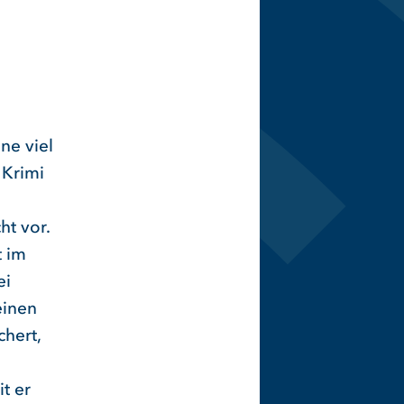
ne viel
 Krimi
ht vor.
t im
ei
einen
chert,
t er