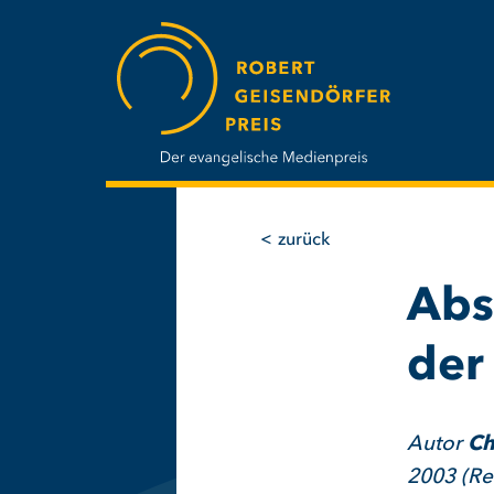
Direkt
zum
Inhalt
zurück
Abs
der
Autor
Ch
2003 (Re