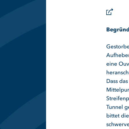
Begründ
Gestorben
Aufheben
eine Ouv
heransch
Dass das
Mittelpu
Streifen
Tunnel g
bittet di
schwerve