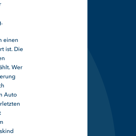
r
.
n einen
 ist. Die
en
ählt. Wer
derung
ch
im Auto
rletzten
t
im
skind