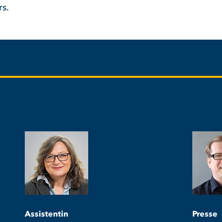
s.
Assistentin
Presse