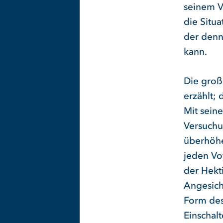
seinem V
die Situ
der denno
kann.
Die groß
erzählt;
Mit seine
Versuchu
überhöhe
jeden Voy
der Hekt
Angesicht
Form des
Einschalt