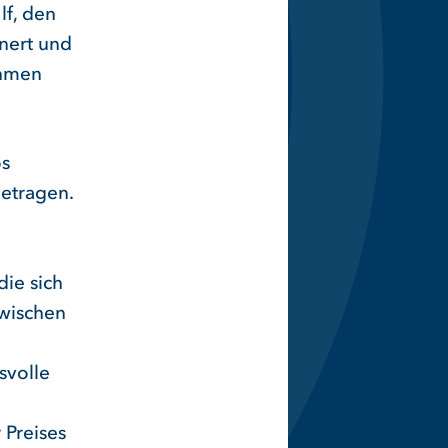
lf, den
nnert und
ehmen
os
getragen.
ie sich
zwischen
svolle
 Preises