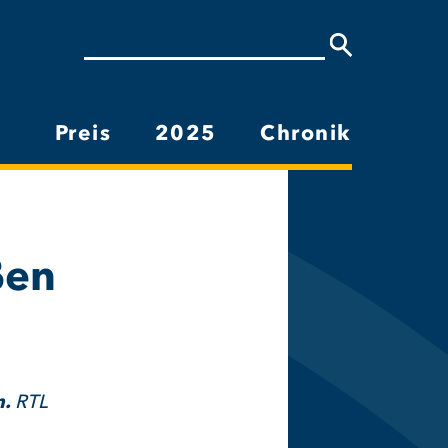
Suche
Preis
2025
Chronik
Hauptnavigation
ßen
n.
RTL