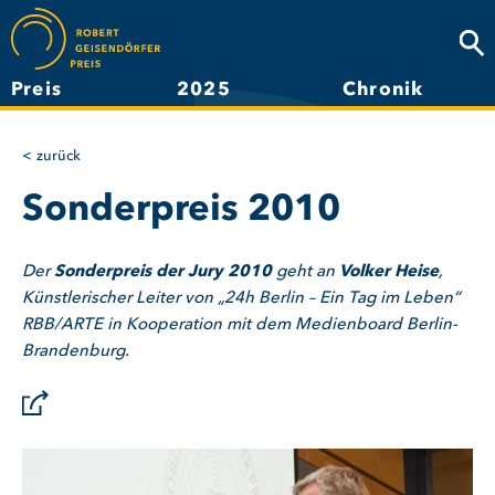
Direkt
zum
Suc
Inhalt
Preis
2025
Chronik
Hauptnavigation
zurück
Sonderpreis 2010
Der
Sonderpreis der Jury 2010
geht an
Volker Heise
,
Künstlerischer Leiter von „24h Berlin – Ein Tag im Leben“
RBB/ARTE in Kooperation mit dem Medienboard Berlin-
Brandenburg.