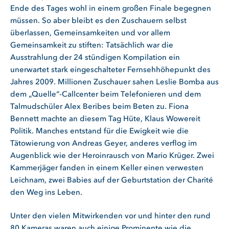
Ende des Tages wohl in einem großen Finale begegnen
müssen. So aber bleibt es den Zuschauern selbst
überlassen, Gemeinsamkeiten und vor allem
Gemeinsamkeit zu stiften: Tatsächlich war die
Ausstrahlung der 24 stündigen Kompilation ein
unerwartet stark eingeschalteter Fernsehhöhepunkt des
Jahres 2009. Millionen Zuschauer sahen Leslie Bomba aus
dem „Quelle“-Callcenter beim Telefonieren und dem
Talmudschüler Alex Beribes beim Beten zu. Fiona
Bennett machte an diesem Tag Hüte, Klaus Wowereit
Politik. Manches entstand für die Ewigkeit wie die
Tätowierung von Andreas Geyer, anderes verflog im
Augenblick wie der Heroinrausch von Mario Krüger. Zwei
Kammerjäger fanden in einem Keller einen verwesten
Leichnam, zwei Babies auf der Geburtstation der Charité
den Weg ins Leben.
Unter den vielen Mitwirkenden vor und hinter den rund
80 Kameras waren auch einige Prominente wie die