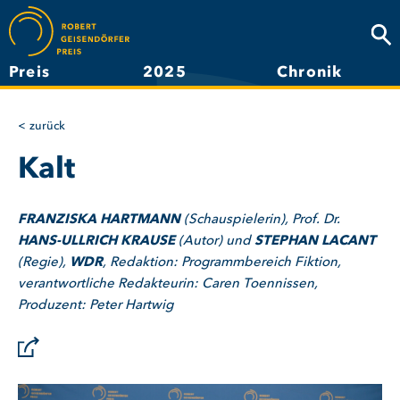
Direkt
zum
Suc
Inhalt
Preis
2025
Chronik
Hauptnavigation
zurück
Kalt
FRANZISKA HARTMANN
(Schauspielerin), Prof. Dr.
HANS-ULLRICH KRAUSE
(Autor) und
STEPHAN LACANT
(Regie),
WDR
, Redaktion: Programmbereich Fiktion,
verantwortliche Redakteurin: Caren Toennissen,
Produzent: Peter Hartwig