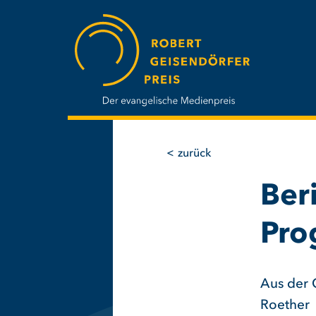
Direkt
zum
Inhalt
zurück
Ber
Pro
Aus der 
Roether