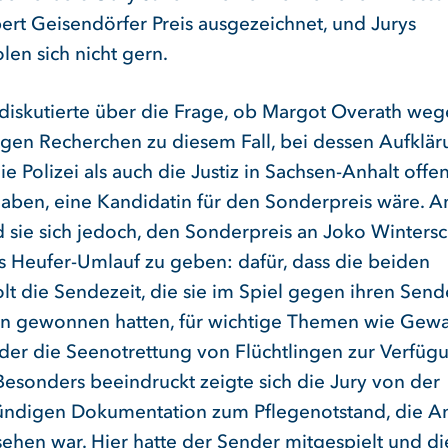
rt Geisendörfer Preis ausgezeichnet, und Jurys
len sich nicht gern.
 diskutierte über die Frage, ob Margot Overath weg
igen Recherchen zu diesem Fall, bei dessen Aufklä
e Polizei als auch die Justiz in Sachsen-Anhalt off
haben, eine Kandidatin für den Sonderpreis wäre. 
d sie sich jedoch, den Sonderpreis an Joko Wintersc
s Heufer-Umlauf zu geben: dafür, dass die beiden
lt die Sendezeit, die sie im Spiel gegen ihren Send
n gewonnen hatten, für wichtige Themen wie Gewa
der die Seenotrettung von Flüchtlingen zur Verfüg
 Besonders beeindruckt zeigte sich die Jury von der
ündigen Dokumentation zum Pflegenotstand, die A
sehen war. Hier hatte der Sender mitgespielt und di