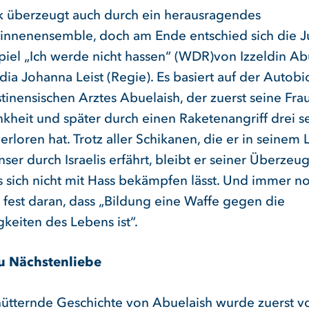
k überzeugt auch durch ein herausragendes
innenensemble, doch am Ende entschied sich die Ju
piel „Ich werde nicht hassen“ (WDR)von Izzeldin Ab
ia Johanna Leist (Regie). Es basiert auf der Autobi
tinensischen Arztes Abuelaish, der zuerst seine Fra
nkheit und später durch einen Raketenangriff drei s
erloren hat. Trotz aller Schikanen, die er in seinem 
nser durch Israelis erfährt, bleibt er seiner Überzeu
s sich nicht mit Hass bekämpfen lässt. Und immer n
r fest daran, dass „Bildung eine Waffe gegen die
keiten des Lebens ist“.
u Nächstenliebe
hütternde Geschichte von Abuelaish wurde zuerst vo