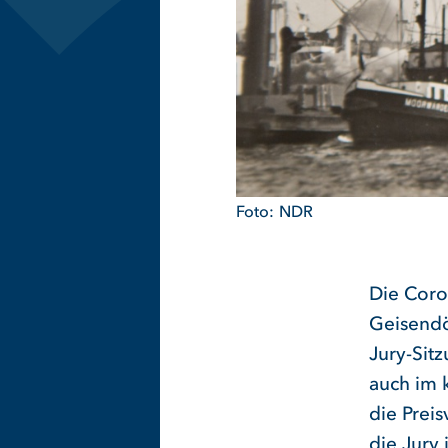
NDR
Die Coro
Geisendö
Jury-Sit
auch im 
die Prei
die Jury