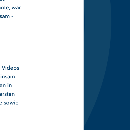
nte, war
nsam -
d
e Videos
einsam
en in
ersten
e sowie