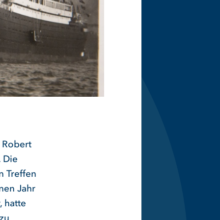
 Robert
. Die
n Treffen
nen Jahr
 hatte
 zu