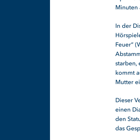
Minuten 
In der Di
Hörspiel
Feuer“ (
Abstammu
starben,
kommt au
Mutter ei
Dieser V
einen Dia
den Statu
das Gespr