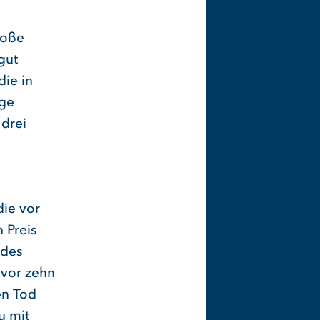
roße
gut
die in
äge
 drei
die vor
 Preis
 des
 vor zehn
en Tod
u mit