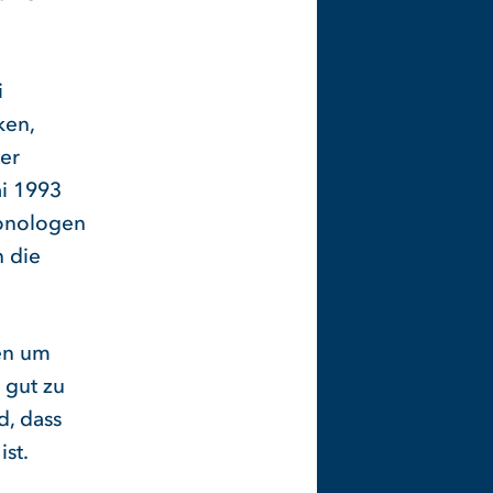
i
ken,
er
i 1993
Monologen
h die
en um
 gut zu
d, dass
st.