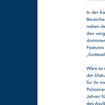
In der Ka
Bereicher
neben de
den verg
dominier
Features
„Gottesd
Wäre es 
der Disk
für ihr 
Polizeir
Jahren fü
des Asylb