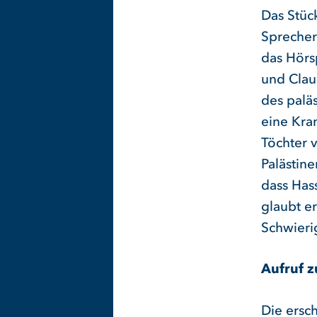
Das Stüc
Sprecher
das Hörs
und Claud
des paläs
eine Kra
Töchter v
Palästine
dass Has
glaubt e
Schwierig
Aufruf z
Die ersc