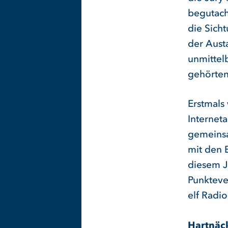
begutach
die Sich
der Aust
unmittel
gehörten
Erstmals
Internet
gemeinsa
mit den 
diesem J
Punkteve
elf Radi
Hartnäc