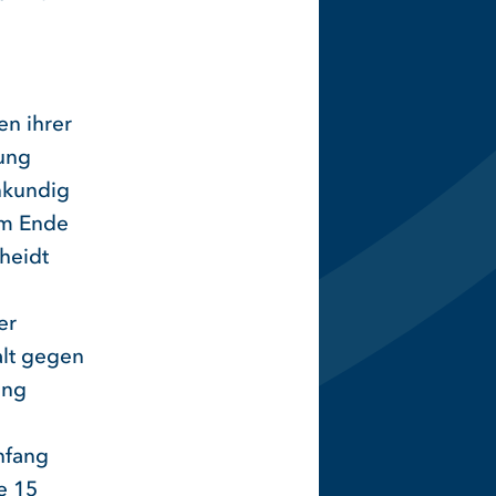
en ihrer
rung
enkundig
Am Ende
heidt
er
lt gegen
ung
nfang
e 15