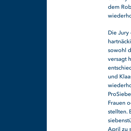
dem Robe
wiederho
Die Jury
hartnäck
sowohl di
versagt 
entschie
und Klaa
wiederho
ProSiebe
Frauen o
stellten.
siebenst
April zu 