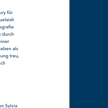
ry für
uelaish
ografie
u durch
einer
Leben als
gung treu,
och
n Sylvia