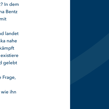
t? In dem
nna Bentz
mit
nd landet
nka nahe
 kämpft
existiere
nd gelebt
e Frage,
 wie ihn