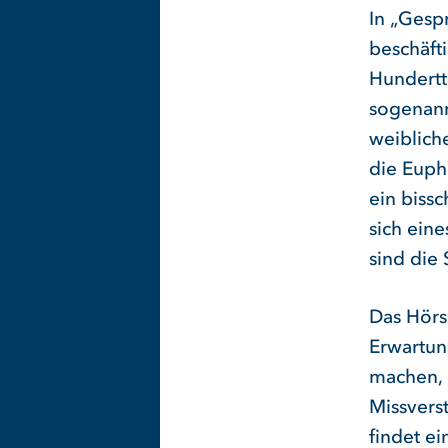
In „Gesp
beschäfti
Hundertt
sogenann
weiblich
die Euph
ein bissc
sich eine
sind die 
Das Hörs
Erwartun
machen, 
Missvers
findet e