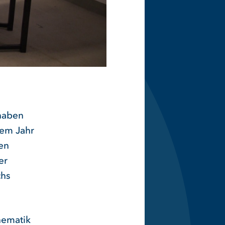
 haben
sem Jahr
den
er
chs
hematik