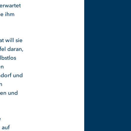
 erwartet
ie ihm
 will sie
fel daran,
lbstlos
en
ndorf und
n
ten und
e
 auf