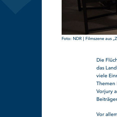
NDR
Filmszene aus „Z
Die Flüc
das Land
viele Ei
Themen F
Vorjury 
Beiträge
Vor alle