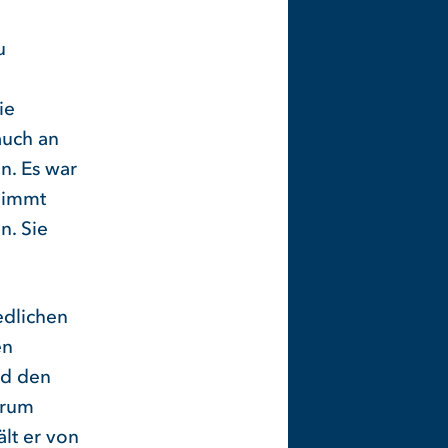
u
ie
auch an
n. Es war
 nimmt
n. Sie
edlichen
en
nd den
arum
lt er von