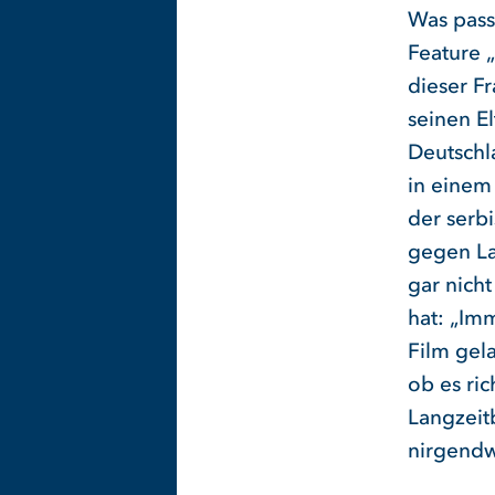
Was passi
Feature 
dieser F
seinen E
Deutschl
in einem
der serb
gegen La
gar nicht
hat: „Imm
Film gela
ob es ric
Langzeit
nirgendw