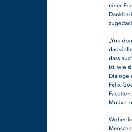
einer Fra
Dankbarke
zugedach
„You don’
das viell
dass auch
ist, wie 
Dialoge 
Felix Goe
Facetten.
Motive z
Woher ko
Menschen