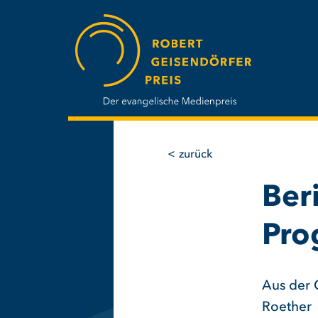
Direkt
zum
Inhalt
zurück
Ber
Pro
Aus der 
Roether