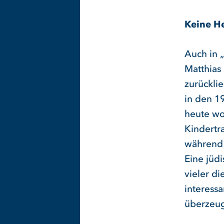
Keine H
Auch in 
Matthias
zurückli
in den 1
heute wo
Kindertr
während 
Eine jüdi
vieler di
interess
überzeug