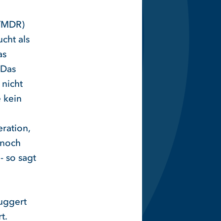
R/MDR)
cht als
as
 Das
 nicht
e kein
ration,
 noch
- so sagt
uggert
t.