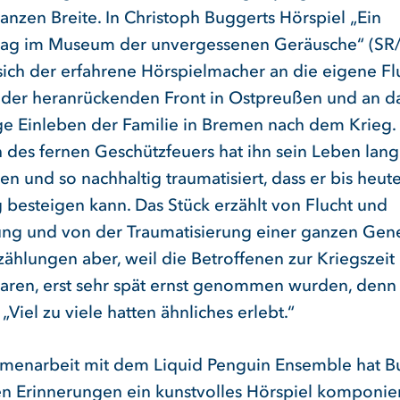
ganzen Breite. In Christoph Buggerts Hörspiel „Ein
tag im Museum der unvergessenen Geräusche“ (S
sich der erfahrene Hörspielmacher an die eigene Flu
 der heranrückenden Front in Ostpreußen und an d
ge Einleben der Familie in Bremen nach dem Krieg.
 des fernen Geschützfeuers hat ihn sein Leben lang
en und so nachhaltig traumatisiert, dass er bis heut
 besteigen kann. Das Stück erzählt von Flucht und
ung und von der Traumatisierung einer ganzen Gene
zählungen aber, weil die Betroffenen zur Kriegszeit
aren, erst sehr spät ernst genommen wurden, denn 
„Viel zu viele hatten ähnliches erlebt.“
menarbeit mit dem Liquid Penguin Ensemble hat B
en Erinnerungen ein kunstvolles Hörspiel komponier