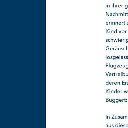
in ihrer 
Nachmit
erinnert 
Kind vor
schwieri
Geräusch
losgelass
Flugzeug
Vertreib
deren Er
Kinder w
Buggert: 
In Zusam
aus dies