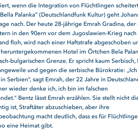
ert, wenn die Integration von Flüchtlingen scheiter
„Bella Palanka“ (Deutschlandfunk Kultur) geht Joha
rage nach. Der heute 28-jährige Emrah Gradina, der 
ltern in den 90ern vor dem Jugoslawien-Krieg nach
and floh, wird nach einer Haftstrafe abgeschoben u
 heruntergekommenen Hotel im Örtchen Bela Pala
isch-bulgarischen Grenze. Er spricht kaum Serbisch,
ngeweile und gegen die serbische Bürokratie: „Ich 
 in Serbien“, sagt Emrah, der 22 Jahre in Deutschla
er wieder denke ich, ich bin im falschen
ndet.“ Bentz lässt Emrah erzählen. Sie stellt nicht di
htig ist, Straftäter abzuschieben, aber ihre
beobachtung macht deutlich, dass es für Flüchtlinge
o eine Heimat gibt.