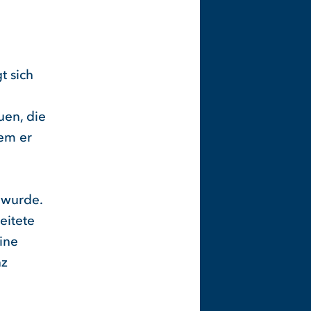
t sich
uen, die
dem er
 wurde.
eitete
ine
nz