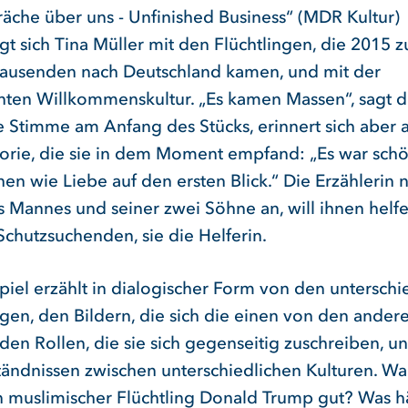
räche über uns - Unfinished Business“ (MDR Kultur)
gt sich Tina Müller mit den Flüchtlingen, die 2015 z
ausenden nach Deutschland kamen, und mit der
ten Willkommenskultur. „Es kamen Massen“, sagt d
e Stimme am Anfang des Stücks, erinnert sich aber 
orie, die sie in dem Moment empfand: „Es war schö
hen wie Liebe auf den ersten Blick.“ Die Erzählerin
s Mannes und seiner zwei Söhne an, will ihnen helfe
Schutzsuchenden, sie die Helferin.
piel erzählt in dialogischer Form von den unterschi
gen, den Bildern, die sich die einen von den ander
den Rollen, die sie sich gegenseitig zuschreiben, u
tändnissen zwischen unterschiedlichen Kulturen. W
in muslimischer Flüchtling Donald Trump gut? Was hä