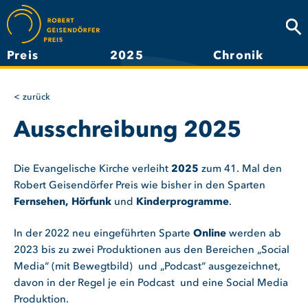
Direkt
zum
Suc
Inhalt
Preis
2025
Chronik
Hauptnavigation
zurück
Ausschreibung 2025
Die Evangelische Kirche verleiht
2025
zum 41. Mal den
Robert Geisendörfer Preis wie bisher in den Sparten
Fernsehen, Hörfunk
und
Kinderprogramme
.
In der 2022 neu eingeführten Sparte
Online
werden ab
2023 bis zu zwei Produktionen aus den Bereichen „Social
Media“ (mit Bewegtbild) und „Podcast“ ausgezeichnet,
davon in der Regel je ein Podcast und eine Social Media
Produktion.